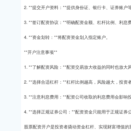
2. **提交开户资料：**提供身份证、银行卡、证券账
3. **签订配资协议：**明确配资金额、杠杆比例、利
4. **资金划转：**将配资资金划入指定账户。
**开户注意事项**
1. **了解配资风险：**配资交易放大收益的同时也放
2. **选择合适杠杆：**杠杆比例越高，风险越大，投
3. **注意利息费用：**配资公司收取的利息费用会
4. **选择正规证券公司：**配资资金只能用于正规
股票配资开户是投资者撬动资金杠杆、实现财富增值的