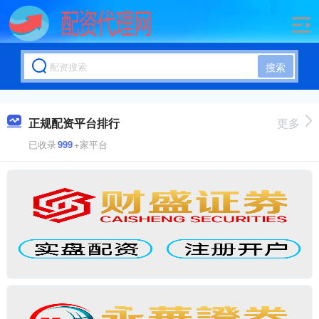
搜索
正规配资平台排行
更多
已收录
999
+家平台