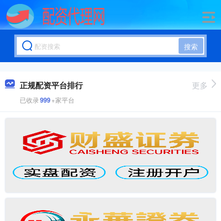
搜索
正规配资平台排行
更多
已收录
999
+家平台