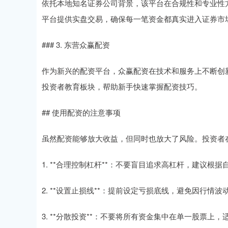
依托本地知名证券公司背景，该平台在合规性和专业性
平台提供实盘交易，确保每一笔资金都真实进入证券市
### 3. 东营众赢配资
作为新兴的配资平台，众赢配资在技术和服务上不断创
投资者教育板块，帮助新手快速掌握配资技巧。
## 使用配资的注意事项
虽然配资能够放大收益，但同时也放大了风险。投资者
1. **合理控制杠杆**：不要盲目追求高杠杆，建议
2. **设置止损线**：提前设定亏损底线，避免因行情
3. **分散投资**：不要将所有资金集中在单一股票上