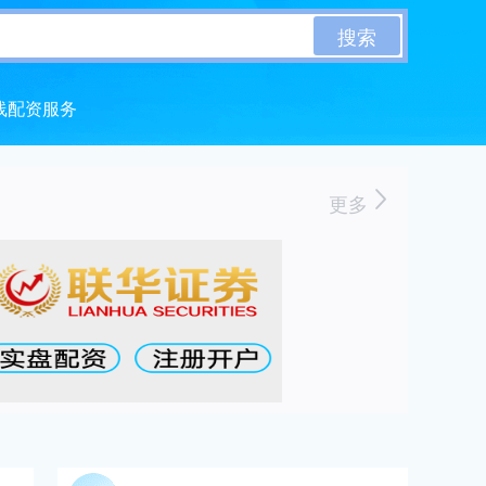
搜索
线配资服务
更多