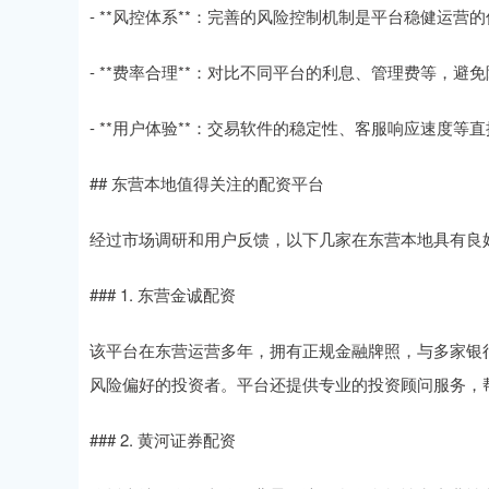
- **风控体系**：完善的风险控制机制是平台稳健运营
- **费率合理**：对比不同平台的利息、管理费等，避
- **用户体验**：交易软件的稳定性、客服响应速度等
## 东营本地值得关注的配资平台
经过市场调研和用户反馈，以下几家在东营本地具有良
### 1. 东营金诚配资
该平台在东营运营多年，拥有正规金融牌照，与多家银
风险偏好的投资者。平台还提供专业的投资顾问服务，
### 2. 黄河证券配资