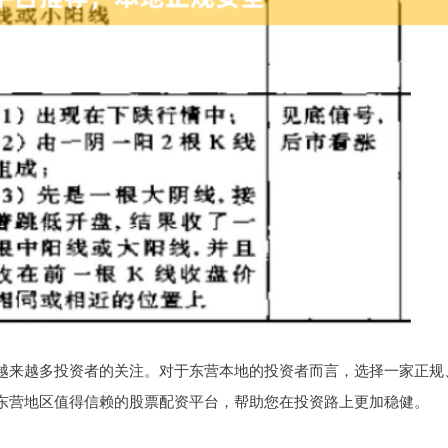
越来越多投资者的关注。对于东营本地的投资者而言，选择一家正规
东营地区值得信赖的股票配资平台，帮助您在投资路上更加稳健。