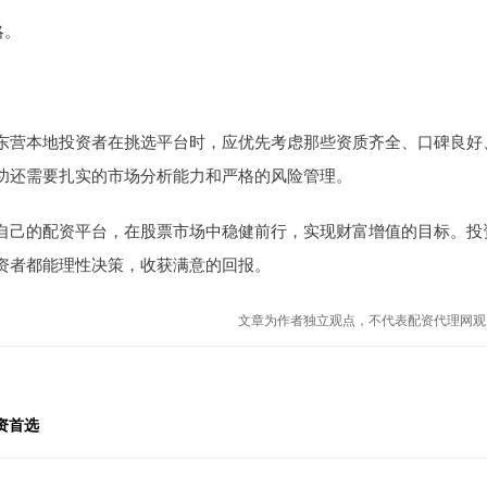
略。
东营本地投资者在挑选平台时，应优先考虑那些资质齐全、口碑良好
功还需要扎实的市场分析能力和严格的风险管理。
自己的配资平台，在股票市场中稳健前行，实现财富增值的目标。投
资者都能理性决策，收获满意的回报。
文章为作者独立观点，不代表配资代理网观
资首选