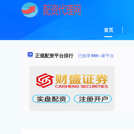
首页
正规配资平台排行
已收录
999
+家平台