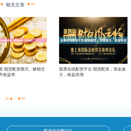
相关文章
资 期货配资模式：解锁交
股票在线配资平台 期货配资，资金放
升收益率
大，收益倍增
配资谈谈网论坛