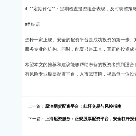
4. **定期评估**：定期检查投资组合表现，及时调整策
## 结语
选择一家正规、安全的配资平台是成功投资的第一步。
服务专业的机构。同时，配资只是工具，真正的投资成
希望本文的推荐和建议能够帮助东营的投资者找到适合
有风险专业股票配资平台，入市需谨慎，祝愿每一位投
上一篇：
原油期货配资平台：杠杆交易与风控指南
下一篇：
上海配资服务：正规股票配资平台，安全杠杆投