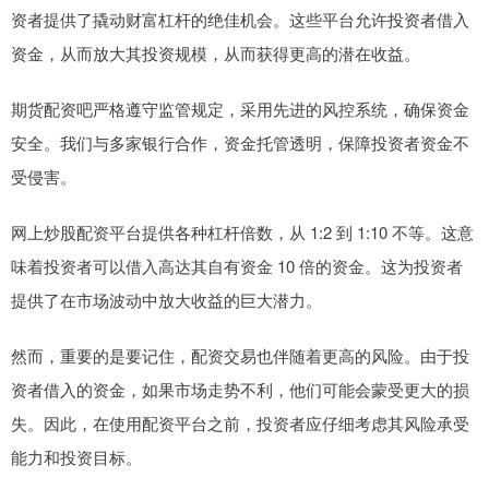
资者提供了撬动财富杠杆的绝佳机会。这些平台允许投资者借入
资金，从而放大其投资规模，从而获得更高的潜在收益。
期货配资吧严格遵守监管规定，采用先进的风控系统，确保资金
安全。我们与多家银行合作，资金托管透明，保障投资者资金不
受侵害。
网上炒股配资平台提供各种杠杆倍数，从 1:2 到 1:10 不等。这意
味着投资者可以借入高达其自有资金 10 倍的资金。这为投资者
提供了在市场波动中放大收益的巨大潜力。
然而，重要的是要记住，配资交易也伴随着更高的风险。由于投
资者借入的资金，如果市场走势不利，他们可能会蒙受更大的损
失。因此，在使用配资平台之前，投资者应仔细考虑其风险承受
能力和投资目标。