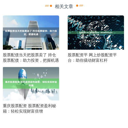
相关文章
股票配债当天把股票卖了 持仓
股票配资平 网上炒股配资平
股票配债：助力投资，把握机遇
台：助你撬动财富杠杆
重庆股票配资 股票配资盈利秘
籍：轻松实现财富倍增