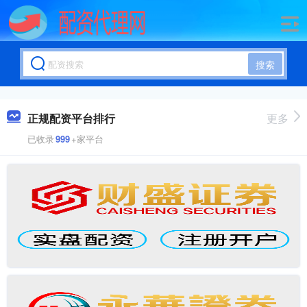
搜索
正规配资平台排行
更多
已收录
999
+家平台